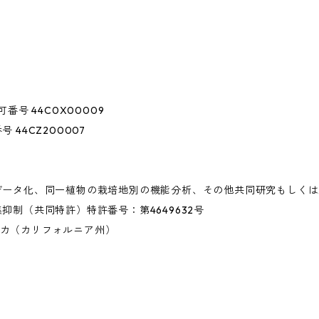
44C0X00009
CZ200007
データ化、同一植物の栽培地別の機能分析、その他共同研究もしく
同特許）特許番号：第4649632号
カ（カリフォルニア州）