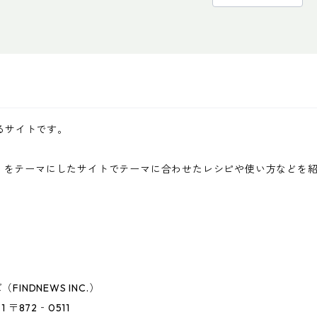
営するサイトです。
ッシュ！をテーマにしたサイトでテーマに合わせたレシピや使い方など
NDNEWS INC.）
〒872‐0511