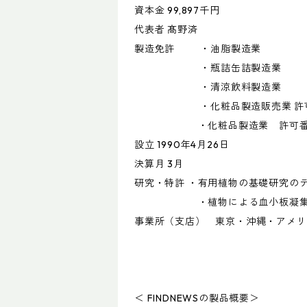
資本金 99,897千円
代表者 髙野済
製造免許 ・油脂製造業
・瓶詰缶詰製造業
・清涼飲料製造業
・化粧品製造販売業 許可番号 
・化粧品製造業 許可番号 44
設立 1990年4月26日
決算月 3月
研究・特許 ・有用植物の基礎研究の
・植物による血小板凝集抑制（共
事業所（支店） 東京・沖縄・アメリ
＜ FINDNEWSの製品概要＞