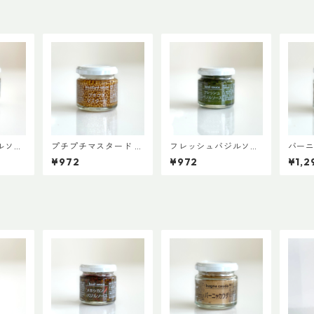
ルソー
プチプチマスタード 6
フレッシュバジルソー
バー
ァイン
0g 【ファインド・
ス60g 【ファイン
【フ
¥972
¥972
¥1,2
3,98
ニューズ】【3,980円
ド・ニューズ】【3,98
ズ】【
料】
以上送料無料】（添加
0円以上送料無料】
料無
料不使
物、保存料、化学調味
（添加物、保存料不使
存料
料不使用）
用）