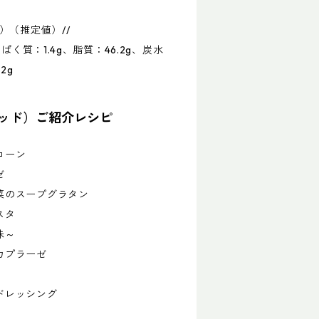
）（推定値）//
ぱく質：1.4g、脂質：46.2g、炭水
2g
クパッド）ご紹介レシピ
コーン
ゼ
菜のスープグラタン
スタ
味～
カプラーゼ
ドレッシング