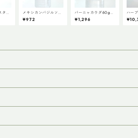
スター
メキシカンバジルソー
バーニャカウダ60g
ハー
イン
ス60ｇ 【ファイン
【ファインド・ニュー
イビスカ
¥972
¥1,296
¥10,
3,98
ド・ニューズ】【3,98
ズ】【3,980円以上送
本入
料】
0円以上送料無料】
料無料】（添加物、保
ス販
料不使
（添加物、保存料不使
存料不使用）
【3,
用）
料】