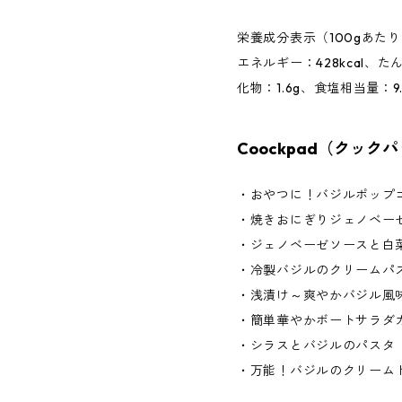
栄養成分表示（100gあたり
エネルギー：428kcal、たん
化物：1.6g、食塩相当量：9.
Coockpad（クッ
・おやつに！バジルポップ
・焼きおにぎりジェノベー
・ジェノベーゼソースと白
・冷製バジルのクリームパ
・浅漬け～爽やかバジル風
・簡単華やかボートサラダ
・シラスとバジルのパスタ
・万能！バジルのクリーム