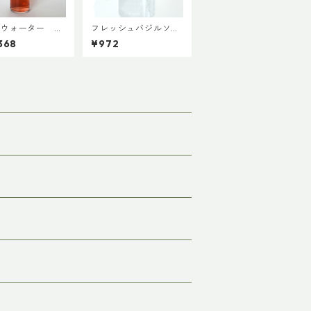
ブウォーター ハ
フレッシュバジルソー
ス 180ml×20
ス60g 【ファイン
368
¥972
（※こちらはケー
ド・ニューズ】【3,98
売となります）
0円以上送料無料】
980円以上送料無
（添加物、保存料不使
用）