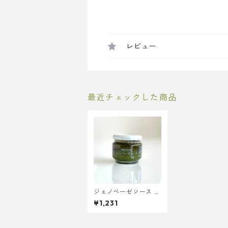
レビュー
最近チェックした商品
ジェノベーゼソース 9
5g 【ファインド・ニ
¥1,231
ューズ】【3,980円以
上送料無料】（添加
物、保存料不使用）