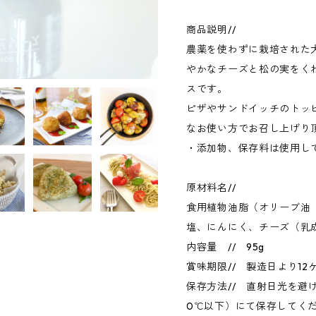
商品説明//
農薬を使わずに栽培された大
やかなチーズと松の実をく
スです。
ピザやサンドイッチのトッ
なお使い方でお召し上げり
・添加物、保存料は使用し
原材料名//
食用植物油脂（オリーブ油
塩、にんにく、チーズ（乳
内容量 // 95g
賞味期限// 製造日より12
保存方法// 直射日光を避
0℃以下）にて保存してく