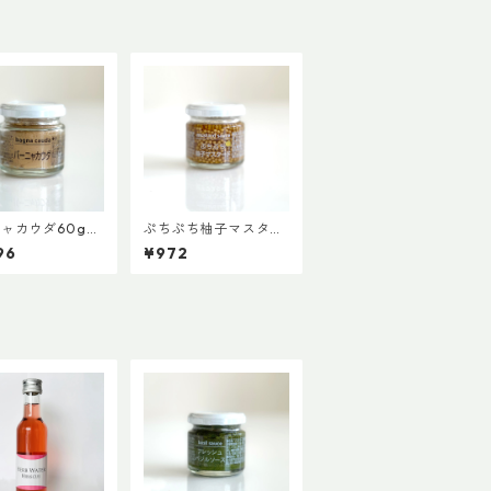
ニャカウダ60g
ぷちぷち柚子マスター
ァインド・ニュー
ド60g 【ファイン
96
¥972
3,980円以上送
ド・ニューズ】【3,98
料】（添加物、保
0円以上送料無料】
不使用）
（添加物、保存料不使
用）