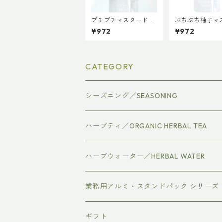
プチプチマスタード 6
ぷちぷち柚子マ
0g 【ファインド・
ド60g 【ファ
¥972
¥972
ニューズ】【3,980円
ド・ニューズ】【
以上送料無料】（添加
0円以上送料無
物、保存料、化学調味
（添加物、保存
料不使用）
用）
CATEGORY
シーズニング／SEASONING
ハーブティ／ORGANIC HERBAL TEA
ハーブウォーター／HERBAL WATER
業務用アルミ・スタンドパック シリーズ
ギフト