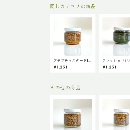
同じカテゴリの商品
プチプチマスタード10
フレッシュバジ
0g 【ファインド・
ス 95g 【フ
¥1,231
¥1,231
ニューズ】【3,980円
ド・ニューズ】【
以上送料無料】（添加
0円以上送料無
物、保存料不使用）
（添加物、保存
用）
その他の商品