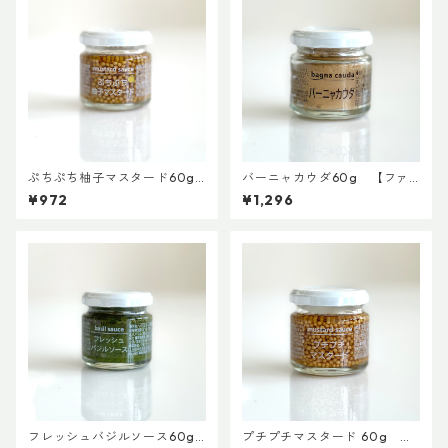
ぷちぷち柚子マスタード60g
バーニャカウダ60g 【ファ
【ファインド・ニューズ】
インド・ニューズ】【3,980円
¥972
¥1,296
【3,980円以上送料無料】（添
以上送料無料】（添加物、保
加物、保存料不使用）
存料不使用）
フレッシュバジルソース60g
プチプチマスタード 60g