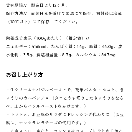
賞味期限// 製造日より12ヶ月。
保存方法// 直射日光を避けて常温にて保存。開封後は冷蔵
（10℃以下）にて保存してください。
栄養成分表示（100gあたり）（推定値）//
エネルギー：416kcal、たんぱく質：1.4g、脂質：44.0g、炭
水化物：3.5g、食塩相当量：8.3g、カルシウム：84.7mg
お召し上がり方
・生クリーム＋バジルペーストで、簡単パスタ ・タコと、き
ゅうりのカルパッチョ （タコとうす切りしたきゅうりをなら
べ、上からバジルペーストをかけます。）
・トマトと、お豆腐のサラダにドレッシング代わりに （お豆
腐は、モッツラレラチーズの代用です。）
・ミネストローネなど、コンソメ味のスープにひとさじ落と