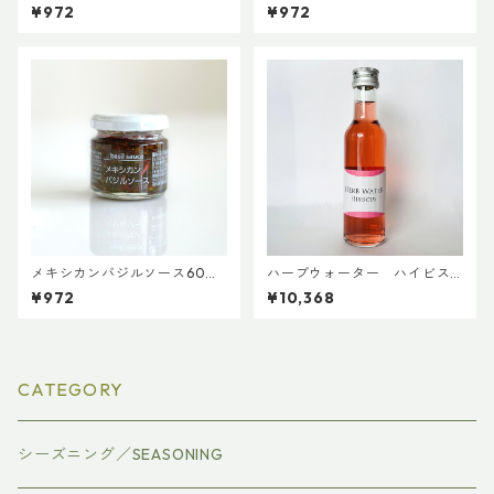
【ファインド・ニューズ】
【ファインド・ニューズ】【3,
¥972
¥972
【3,980円以上送料無料】（添
980円以上送料無料】（添加
加物、保存料不使用）
物、保存料、化学調味料不使
用）
メキシカンバジルソース60
ハーブウォーター ハイビス
ｇ 【ファインド・ニュー
カス 180ml×20本入（※こち
¥972
¥10,368
ズ】【3,980円以上送料無料】
らはケース販売となります）
（添加物、保存料不使用）
【3,980円以上送料無料】
CATEGORY
シーズニング／SEASONING