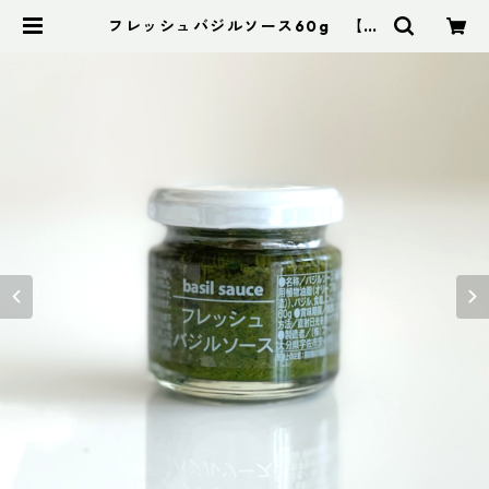
フレッシュバジルソース60g 【フ
ァインド・ニューズ】【3,980円以
上送料無料】（添加物、保存料不使
用） | CafeFresh