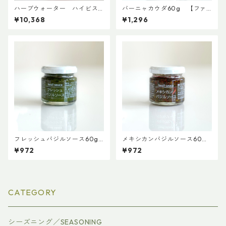
ハーブウォーター ハイビス
バーニャカウダ60g 【ファ
カス 180ml×20本入（※こち
インド・ニューズ】【3,980円
¥10,368
¥1,296
らはケース販売となります）
以上送料無料】（添加物、保
【3,980円以上送料無料】
存料不使用）
フレッシュバジルソース60g
メキシカンバジルソース60
【ファインド・ニューズ】
ｇ 【ファインド・ニュー
¥972
¥972
【3,980円以上送料無料】（添
ズ】【3,980円以上送料無料】
加物、保存料不使用）
（添加物、保存料不使用）
CATEGORY
シーズニング／SEASONING