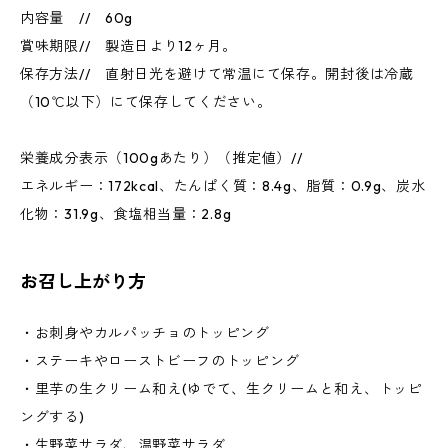
内容量 // 60g
賞味期限// 製造日より12ヶ月。
保存方法// 直射日光を避けて常温にて保存。開封後は冷蔵
（10℃以下）にて保存してください。
栄養成分表示（100gあたり）（推定値）//
エネルギー：172kcal、たんぱく質：8.4g、脂質：0.9g、炭水
化物：31.9g、食塩相当量：2.8g
お召し上がり方
・お刺身やカルパッチョのトッピング
・ステーキやローストビーフのトッピング
・里芋の生クリーム和え(ゆでて、生クリームと和え、トッピ
ングする)
・生野菜サラダ、温野菜サラダ