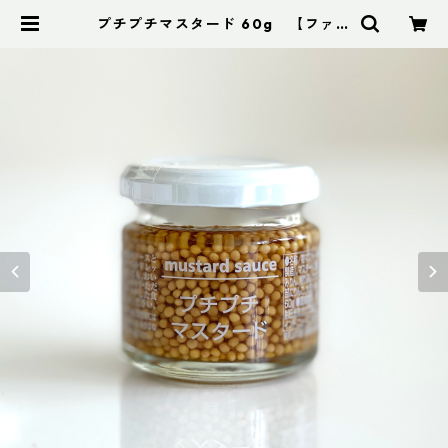
プチプチマスタード 60g 【ファイ
ンド・ニューズ】【3,980円以上送
料無料】（添加物、保存料、化学調
味料不使用） | CafeFresh