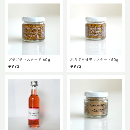
プチプチマスタード 60g
ぷちぷち柚子マスタード60g
【ファインド・ニューズ】【3,
【ファインド・ニューズ】
¥972
¥972
980円以上送料無料】（添加
【3,980円以上送料無料】（添
物、保存料、化学調味料不使
加物、保存料不使用）
用）